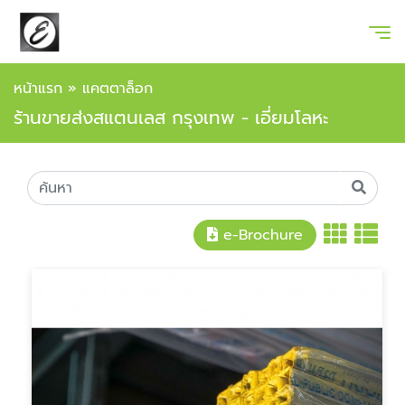
หน้าแรก
»
แคตตาล็อก
ร้านขายส่งสแตนเลส กรุงเทพ - เอี่ยมโลหะ
e-Brochure