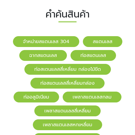
คำค้นสินค้า
จำหน่ายสแตนเลส 304
สแตนเลส
ฉากสแตนเลส
ท่อสแตนเลส
ท่อสเตนแลสสี่เหลี่ยม กล่องไม้ขีด
ท่อสแตนเลสสี่เหลี่ยมกล่อง
ท่ออลูมิเนียม
เพลาสแตนเลสกลม
เพลาสแตนเลสสี่เหลี่ยม
เพลาสแตนเลสหกเหลี่ยม