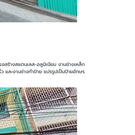
รงสร้างสแตนเลส-อลูมิเนียม งานช่างเหล็ก
้ว และงานช่างทำป้าย แปรรูปเป็นป้ายอักษร