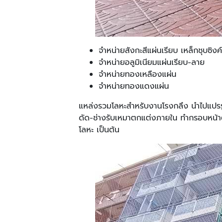
จำหน่ายสังกะสีแผ่นเรียบ เหล็กชุบซิงค์
จำหน่ายอลูมิเนียมแผ่นเรียบ-ลาย
จำหน่ายทองเหลืองแผ่น
จำหน่ายทองแดงแผ่น
แหล่งรวมโลหะสำหรับงานโรงกลึง นำไปแปรรู
ดัด-ช่างรับเหมาตกแต่งภายใน ทำกรอบหน้าต่
โลหะ เป็นต้น