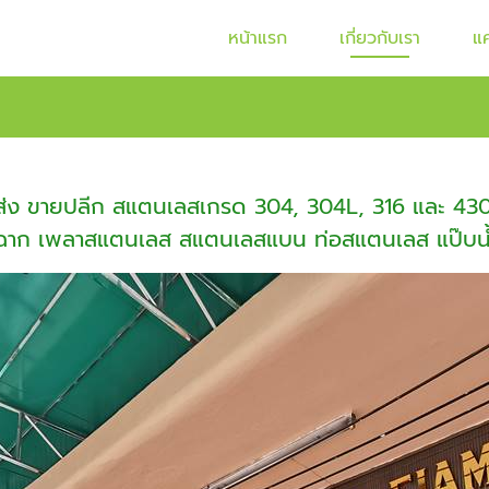
หน้าแรก
เกี่ยวกับเรา
แ
ายส่ง ขายปลีก สแตนเลสเกรด 304, 304L, 316 และ 43
ฉาก เพลาสแตนเลส สแตนเลสแบน ท่อสแตนเลส แป๊บน้