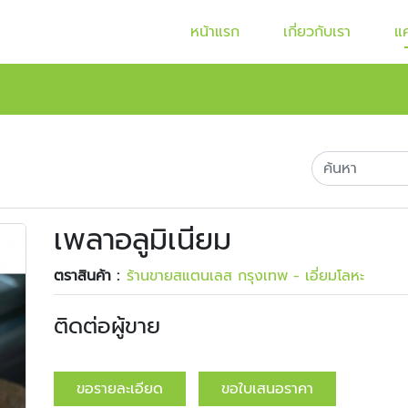
หน้าแรก
เกี่ยวกับเรา
แ
เพลาอลูมิเนียม
ตราสินค้า :
ร้านขายสแตนเลส กรุงเทพ - เอี่ยมโลหะ
ติดต่อผู้ขาย
ขอรายละเอียด
ขอใบเสนอราคา