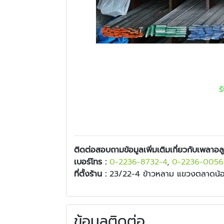
ร
ติดต่อสอบถามข้อมูลเพิ่มเติมเกี่ยวกับเพลาอล
เบอร์โทร :
0-2236-8732-4
,
0-2236-0056
ที่ตั้งร้าน :
23/22-4 ข้าวหลาม แขวงตลาดน้อ
ข้อมูลติดต่อ