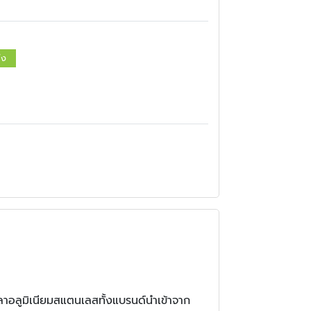
ึง
พลาอลูมิเนียมสแตนเลสทั้งแบรนด์นำเข้าจาก