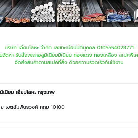
บริษัท เอี่ยมโลหะ จำกัด เลขทะเบียนนิติบุคคล 0105554028771
ับจัดหา รับสั่งเพลาอลูมิเนียมมิเนียม ทองแดง ทองเหลือง สเปคพิเ
จัดส่งสินค้าตามสเปคที่สั่ง ด้วยความรวดเร็วทันใช้งาน
ูมิเนียม
เอี่ยมโลหะ กรุงเทพ
ย เขตสัมพันธวงศ์ กทม 10100