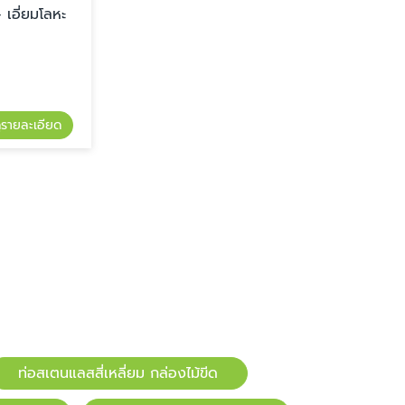
อี่ยมโลหะ
ร้านขายสแตนเลส กรุงเทพ - เอี่ยมโลหะ
รายละเอียด
ดูรายละเอียด
ท่อสเตนแลสสี่เหลี่ยม กล่องไม้ขีด
ท่อสเตนแลสสี่เหลี่ยม กล่องไม้ขีด