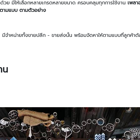
ีกด้วย มีให้เลือกหลายเกรดหลายขนาด ครอบคลุมทุกการใช้งาน
เพลาอ
ียมตามแบบ ตามตัวอย่าง
ด มีจำหน่ายทั้งขายปลีก - ขายส่งนั้น พร้อมจัดหาให้ตามแบบที่ลูกค้าต้
าน