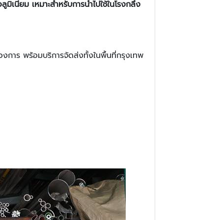
ลูมิเนียม เหมาะสำหรับการนำไปใช้ในโรงกลึง
องการ พร้อมบริการจัดส่งทั้งในพื้นที่กรุงเทพ