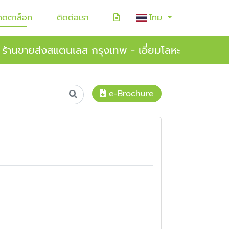
คตตาล็อก
ติดต่อเรา
ไทย
ร้านขายส่งสแตนเลส กรุงเทพ - เอี่ยมโลหะ
e-Brochure