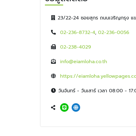
23/22-24 ซอยสุกร ถนนเจริญกรุง แ
02-236-8732-4
,
02-236-0056
02-238-4029
info@eiamloha.co.th
https://eiamloha.yellowpages.co
วันจันทร์ - วันเสาร์ เวลา 08:00 - 17