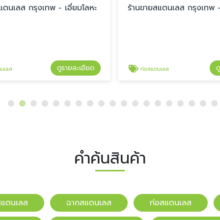
ตนเลส กรุงเทพ - เอี่ยมโลหะ
ร้านขายสแตนเลส กรุงเทพ - เ
ดูรายละเอียด
ดู
เลส
ท่อสแตนเลส
คำค้นสินค้า
สแตนเลส
ฉากสแตนเลส
ท่อสแตนเลส